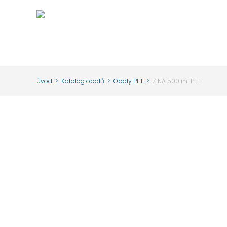
Úvod
>
Katalog obalů
>
Obaly PET
>
ZINA 500 ml PET