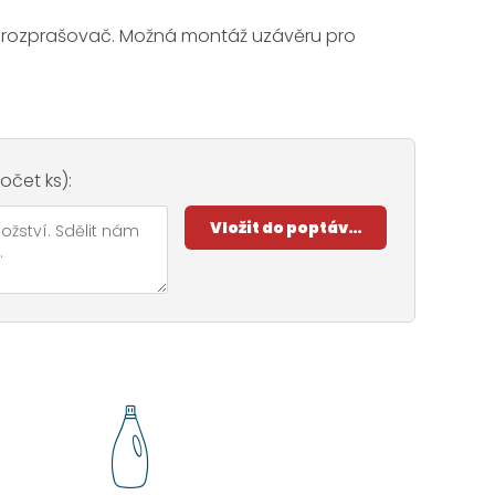
 rozprašovač. Možná montáž uzávěru pro
s
čet ks):