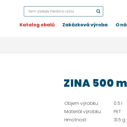
Katalog obalů
Zakázková výroba
O ná
ZINA 500 m
Objem výrobku:
0.5 l
Materiál výrobku:
PET
Hmotnost:
31.5 g