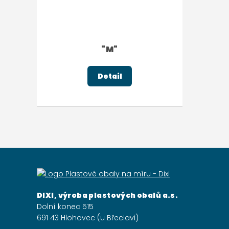
"M"
Detail
DIXI, výroba plastových obalů a.s.
Dolní konec 515
691 43 Hlohovec (u Břeclavi)