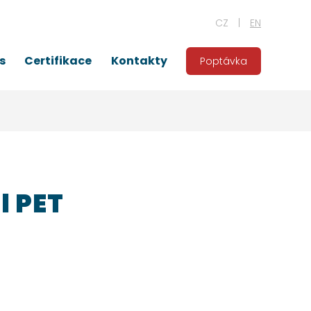
CZ
EN
s
Certifikace
Kontakty
Poptávka
l PET