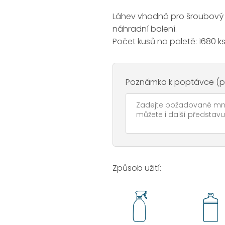
Láhev vhodná pro šroubový
náhradní balení.
Počet kusů na paletě: 1680 k
Poznámka k poptávce (po
Způsob užití: