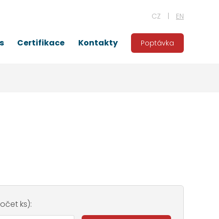
CZ
EN
s
Certifikace
Kontakty
Poptávka
čet ks):