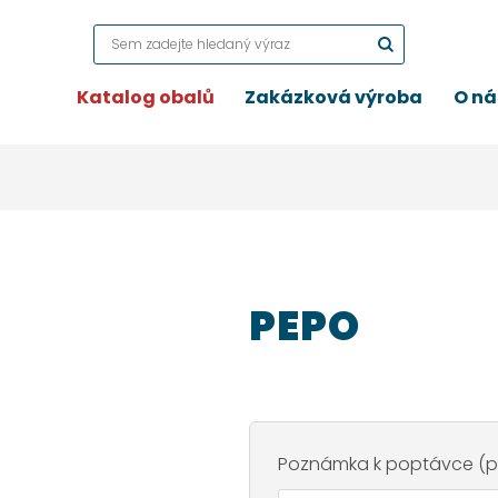
Katalog obalů
Zakázková výroba
O ná
PEPO
Poznámka k poptávce (po