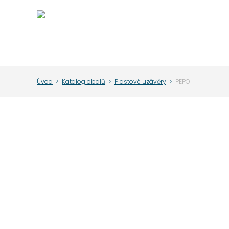
Úvod
>
Katalog obalů
>
Plastové uzávěry
>
PEPO