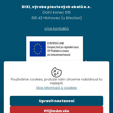
DIXI, výroba plastových obalů a.s.
Dolní konec 515
691 43 Hlohovec (u Břeclavi)
více kontaktů
EU
Obchodní podmínky
Používáme cookies, protože vám chceme nabídnout to
nejlepší.
Ochrana osobních údajů
Více informací o cookies
Nastavení cookies
Upravit nastavení
Nezbytné
© 2026 | DIXI - výroba plastových obalů
VŽDY AKTIVNÍ
Přijímám vše