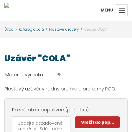
MENU
Úvod
>
Katalog obalů
>
Plastové uzávěry
>
Uzávěr "COLA"
Uzávěr "COLA"
Materiál výrobku:
PE
Plastový uzávěr vhodný pro hrdlo preformy PCO.
Poznámka k poptávce (počet ks):