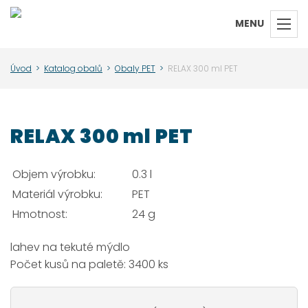
MENU
Úvod
>
Katalog obalů
>
Obaly PET
>
RELAX 300 ml PET
RELAX 300 ml PET
Objem výrobku:
0.3 l
Materiál výrobku:
PET
Hmotnost:
24 g
lahev na tekuté mýdlo
Počet kusů na paletě: 3400 ks