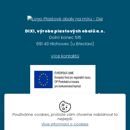
DIXI, výroba plastových obalů a.s.
Dolní konec 515
691 43 Hlohovec (u Břeclavi)
více kontaktů
EU
Obchodní podmínky
Používáme cookies, protože vám chceme nabídnout to
nejlepší.
Ochrana osobních údajů
Více informací o cookies
Nastavení cookies