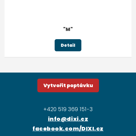
"M"
Detail
Vytvořit poptávku
+420 519 369 151-3
info@dixi.cz
facebook.com/DIXI.cz