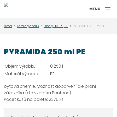
MENU
Úvod
>
Katalog obalů
>
Obaly HD-PE, PP
>
PYRAMIDA 250 ml PE
PYRAMIDA 250 ml PE
Objem výrobku:
0.250 l
Materiál výrobku:
PE
bytová chemie, Možnost dobarvení dle přání
zákazníka (dle vzorníku Pantone)
Počet kusů na paletě: 2376 ks