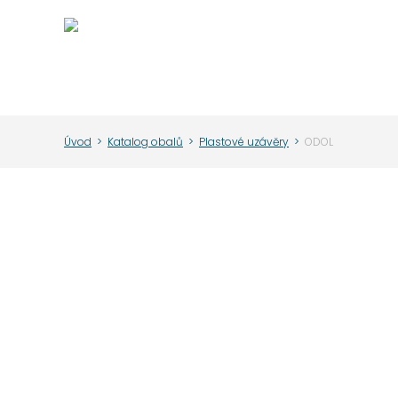
Úvod
>
Katalog obalů
>
Plastové uzávěry
>
ODOL