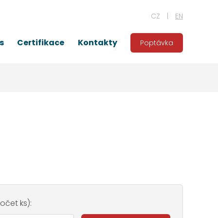
CZ
EN
s
Certifikace
Kontakty
Poptávka
čet ks):