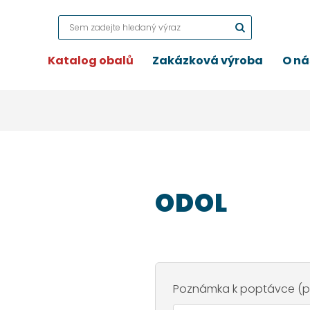
Katalog obalů
Zakázková výroba
O ná
ODOL
Poznámka k poptávce (po