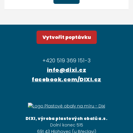
Vytvořit poptávku
+420 519 369 151-3
info@dixi.cz
facebook.com/DIXI.cz
DIXI, výroba plastových obalů a.s.
Dolní konec 515
691 43 Hlohovec (u Břeclavi)