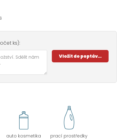
s
čet ks):
auto kosmetika
prací prostředky