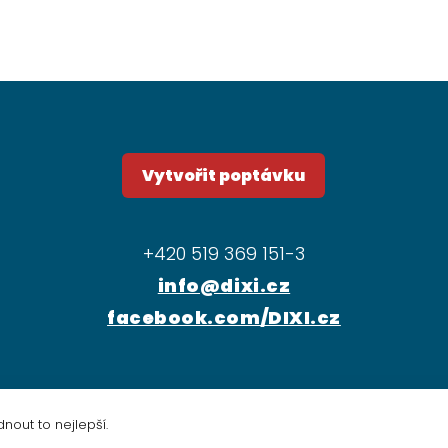
Vytvořit poptávku
+420 519 369 151-3
info@dixi.cz
facebook.com/DIXI.cz
out to nejlepší.