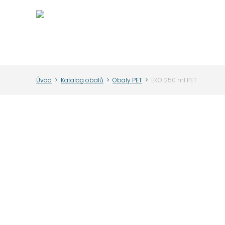
Úvod
>
Katalog obalů
>
Obaly PET
>
EKO 250 ml PET