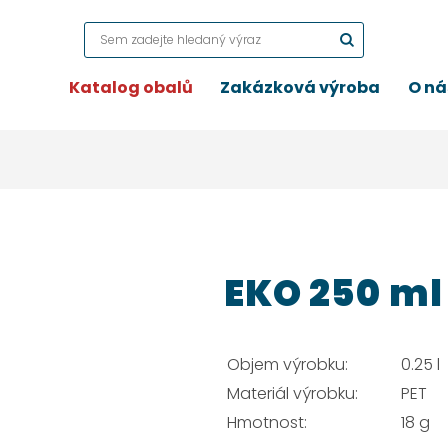
Katalog obalů
Zakázková výroba
O ná
EKO 250 ml
Objem výrobku:
0.25 l
Materiál výrobku:
PET
Hmotnost:
18 g